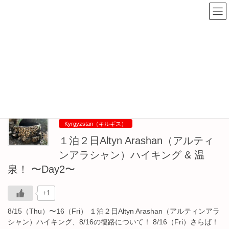
コ
ナ
ン
ビ
テ
ゲ
ン
ー
Altyn Arashan
ツ
シ
へ
ョ
ス
ン
HOME
Altyn Arashan
キ
に
ッ
移
プ
動
2024年8月17日
Kyrgyzstan（キルギス）
１泊２日Altyn Arashan（アルティ
ンアラシャン）ハイキング & 温
泉！ 〜Day2〜
+1
8/15（Thu）〜16（Fri） １泊２日Altyn Arashan（アルティンアラ
シャン）ハイキング、8/16の復路について！ 8/16（Fri）さらば！