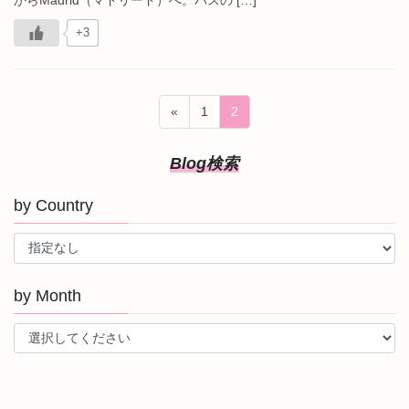
からMadrid（マドリード）へ。バスの […]
+3
投
固
固
«
1
2
稿
定
定
ペ
ペ
の
Blog検索
ー
ー
ペ
ジ
ジ
by Country
ー
ジ
送
り
by Month