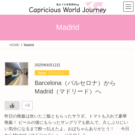
コ
ナ
ン
ビ
テ
ゲ
ン
ー
Madrid
ツ
シ
へ
ョ
ス
ン
HOME
Madrid
キ
に
ッ
移
プ
動
2025年8月12日
Spain（スペイン）
Barcelona（バルセロナ）から
Madrid（マドリード）へ
+3
昨日の晩飯は炊いたご飯ともらったサラダ。トマトも入れて豪華
晩飯！ ビールの後にもらったサングリアも飲んで、久しぶりにい
い気分になるまで酔っ払えたよ。おばちゃんありがとう！ 今日