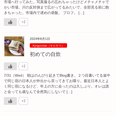
市場へ行ってみた。写真撮るの忘れちゃったけどメチャメチャで
かい市場。川の反対側まで広がってるみたいで、全部見る前に飽
きちゃった。市場内で遅めの昼飯。 プロフ。 […]
+2
2024年8月1日
Kyrgyzstan（キルギス）
初めての自炊
+2
7/31（Wed） 朝はのんびり起きてBlog書き。２つ目書いてる途中
で同じ宿の日本人が外出から戻ってきてお喋り。最近日本人とよ
く同じ宿になるけど、年上の方に会ったのは久しぶり。オレは誰
と会っても歳なんて全然気にしないで […]
+2