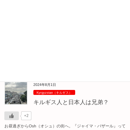
Kyrgyzstan（キルギス）
いい街Osh（オシュ）
+2
8/3（Sat） 昨日（8/2）の夕飯も自炊。スーパーで野菜も買ってき
た。 まぁまぁ美味くできた。同じ宿の日本人とのお喋りの楽しさ
もあって酒が進むぜ！ 今日もお昼から市場へ。前回は行かなか
った川の向こう側に行ってみた。 […]
+2
2024年8月1日
Kyrgyzstan（キルギス）
キルギス人と日本人は兄弟？
+2
お昼過ぎからOsh（オシュ）の街へ。『ジャイマ・バザール』って