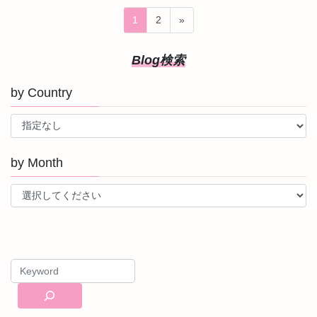
投
固
固
1
2
»
稿
定
定
ペ
ペ
の
Blog検索
ー
ー
ペ
ジ
ジ
by Country
ー
ジ
送
り
by Month