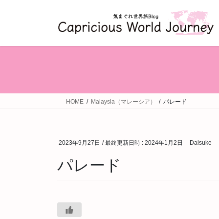
コ
ナ
ン
ビ
テ
ゲ
ン
ー
ツ
シ
へ
ョ
ス
ン
キ
に
ッ
移
HOME
Malaysia（マレーシア）
パレード
プ
動
2023年9月27日
/ 最終更新日時 :
2024年1月2日
Daisuke
パレード