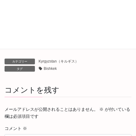
Bishkek（ビシュケク）からKochkor（コチコル）へ
2024年8月7日
Osh（オシュ）からBishkek（ビシュケク）へ
2024年8月6日
Kyrgyzstan（キルギス）
カテゴリー
Bishkek
タグ
コメントを残す
メールアドレスが公開されることはありません。
※
が付いている
欄は必須項目です
コメント
※