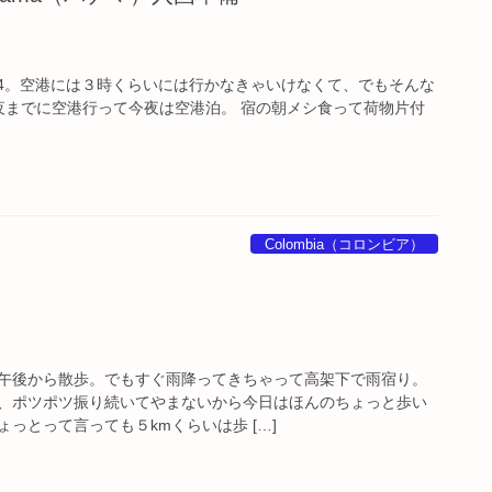
6:14。空港には３時くらいには行かなきゃいけなくて、でもそんな
夜までに空港行って今夜は空港泊。 宿の朝メシ食って荷物片付
Colombia（コロンビア）
午後から散歩。でもすぐ雨降ってきちゃって高架下で雨宿り。
、ポツポツ振り続いてやまないから今日はほんのちょっと歩い
っとって言っても５kmくらいは歩 […]