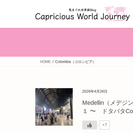
コ
ナ
ン
ビ
テ
ゲ
ン
ー
ツ
シ
へ
ョ
ス
ン
キ
に
ッ
移
HOME
Colombia（コロンビア）
プ
動
2026年4月28日
Medellin（メデ
１ 〜 ドタバタCo
+7