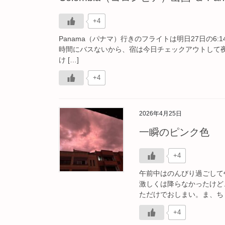
+4
Panama（パナマ）行きのフライトは明日27日の
時間にバスないから、宿は今日チェックアウトして
け […]
+4
2026年4月25日
一瞬のピンク色
+4
午前中はのんびり過ごして
激しくは降らなかったけど
ただけでおしまい。ま、ちょ
+4