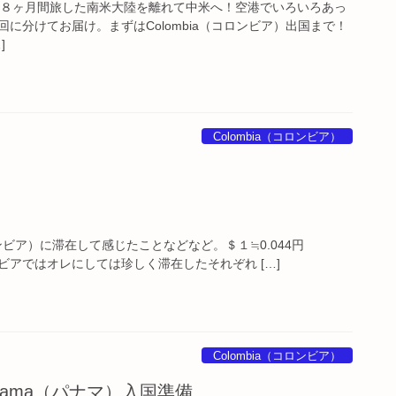
Mon） ８ヶ月間旅した南米大陸を離れて中米へ！空港でいろいろあっ
に分けてお届け。まずはColombia（コロンビア）出国まで！
]
Colombia（コロンビア）
（コロンビア）に滞在して感じたことなどなど。＄１≒0.044円
ビアではオレにしては珍しく滞在したそれぞれ […]
Colombia（コロンビア）
anama（パナマ）入国準備