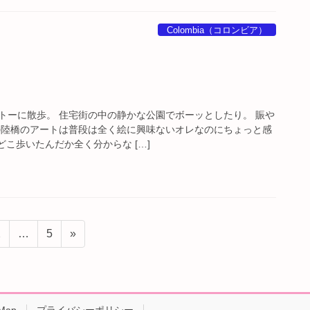
Colombia（コロンビア）
トーに散歩。 住宅街の中の静かな公園でボーッとしたり。 賑や
の陸橋のアートは普段は全く絵に興味ないオレなのにちょっと感
どこ歩いたんだか全く分からな […]
固
固
2
…
5
»
定
定
ペ
ペ
ー
ー
ジ
ジ