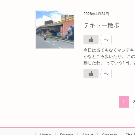
2026年4月24日
テキトー散歩
+6
今日は当てもなくマジテキ
かなところ歩いたり。 こ
動したわ。 っていう1日。
+6
投
固
1
稿
定
ペ
の
ー
ペ
ジ