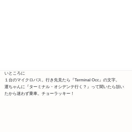
この辺り。
調べたらターミナル・オシデンテまでは2.5km。やった！ヨユーで
歩いて行ける距離だぜ！ってことで歩き始めたら、１分も歩かな
いところに
１台のマイクロバス。行き先見たら『Terminal Occ』の文字。
運ちゃんに『ターミナル・オシデンテ行く？』って聞いたら頷い
たから迷わず乗車。チョーラッキー！