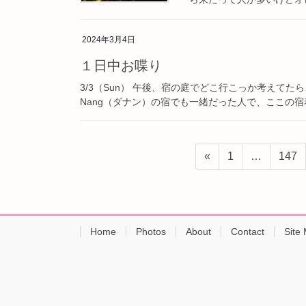
2024年3月4日
１日中お喋り
3/3（Sun） 午後、宿の庭でどこ行こっか考えて
Nang（ダナン）の宿でも一緒だった人で、ここの宿着
投
固
固
«
1
…
147
稿
定
定
ペ
ペ
の
ー
ー
ペ
ジ
ジ
Home
Photos
About
Contact
Site
ー
ジ
送