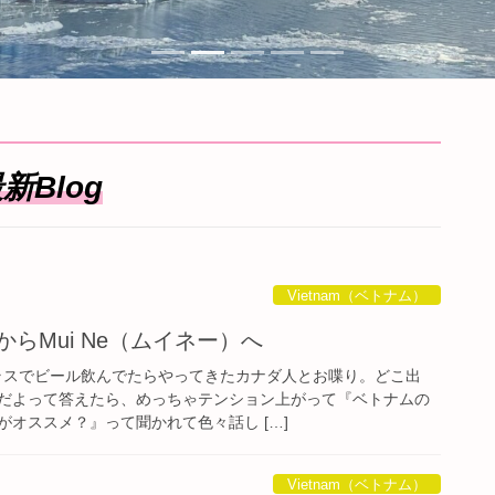
新Blog
Vietnam（ベトナム）
）からMui Ne（ムイネー）へ
テラスでビール飲んでたらやってきたカナダ人とお喋り。どこ出
だよって答えたら、めっちゃテンション上がって『ベトナムの
オススメ？』って聞かれて色々話し […]
Vietnam（ベトナム）