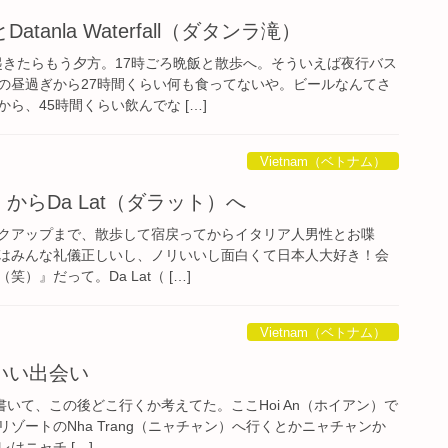
tanla Waterfall（ダタンラ滝）
て起きたらもう夕方。17時ごろ晩飯と散歩へ。そういえば夜行バス
の昼過ぎから27時間くらい何も食ってないや。ビールなんてさ
ら、45時間くらい飲んでな […]
Vietnam（ベトナム）
）からDa Lat（ダラット）へ
のピックアップまで、散歩して宿戻ってからイタリア人男性とお喋
はみんな礼儀正しいし、ノリいいし面白くて日本人大好き！会
）』だって。Da Lat（ […]
Vietnam（ベトナム）
いい出会い
log書いて、この後どこ行くか考えてた。ここHoi An（ホイアン）で
ゾートのNha Trang（ニャチャン）へ行くとかニャチャンか
はニャチ […]