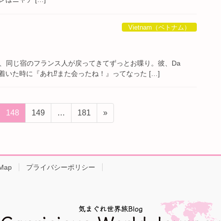
Vietnam（ベトナム）
たら、同じ宿のフランス人が戻ってきてずっとお喋り。彼、Da
いた時に『あれ⁉︎また会ったね！』ってなった […]
固
固
固
148
149
…
181
»
定
定
定
ペ
ペ
ペ
ー
ー
ー
ジ
ジ
ジ
 Map
プライバシーポリシー