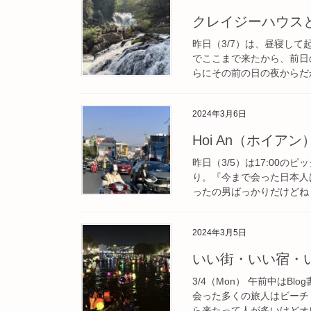
クレイジーハウスとDa
昨日（3/7）は、昼寝し
でここまで来たから、前日
らにその前の日の夜からだか
2024年3月6日
Hoi An（ホイアン
昨日（3/5）は17:00
り。『今まで会った日本人
ったの男ばっかりだけどね（笑
2024年3月5日
いい街・いい宿・
3/4（Mon） 午前中はB
会った多くの旅人はビーチリ
ら来たって人が多いけどオレ