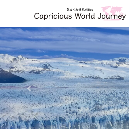
コ
ナ
ン
ビ
テ
ゲ
ン
ー
ツ
シ
へ
ョ
ス
ン
キ
に
ッ
移
プ
動
Previous