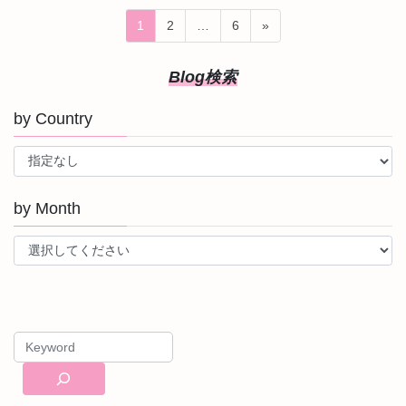
投
固
固
固
1
2
…
6
»
稿
定
定
定
ペ
ペ
ペ
の
Blog検索
ー
ー
ー
ペ
ジ
ジ
ジ
by Country
ー
ジ
送
り
by Month