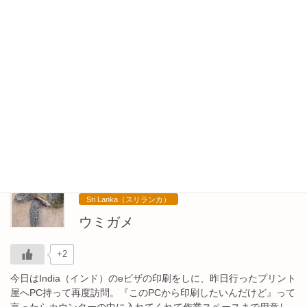
Hikkaduwa（ヒッカドゥワ）最終日
+1
明日は空港近くに行くから、Hikkaduwa（ヒッカドゥワ）で過ご
せるのは今日で最後。ビーチ散歩してのんびりしてきたよ。 歩い
てたらイカしたにいちゃんがいるバーがあったから、久しぶりに
昼間からビール。昼から飲んだのいつぶ […]
+1
2024年4月16日
Sri Lanka（スリランカ）
ウミガメ
+2
今日はIndia（インド）のeビザの印刷をしに、昨日行ったプリント
屋へPC持って再度訪問。『このPCから印刷したいんだけど』って
言ったらカウンターの中に入れてくれて作業スペースまで用意し