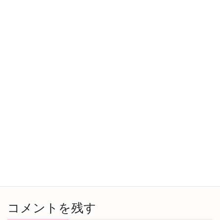
トゥールスレン虐殺博物館 & キリングフィールド
2023年12月19日
Central Market & Mekong River
2023年12月17日
Kampot（カンポット）から首都Phnom Penh（プノンペン）
へ
2023年12月15日
Cambodia（カンボジア）
カテゴリー
Phnom Penh
Siem Reap
タグ
コメントを残す