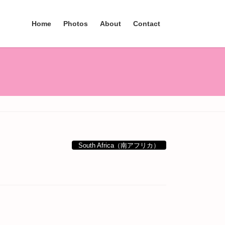
Home
Photos
About
Contact
South Africa（南アフリカ）