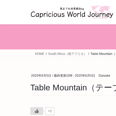
コ
ナ
ン
ビ
テ
ゲ
ン
ー
ツ
シ
へ
ョ
ス
ン
キ
に
ッ
移
HOME
South Africa（南アフリカ）
Table Moun
プ
動
2025年6月5日
/ 最終更新日時 :
2025年6月5日
Daisuke
Table Mountai
+1