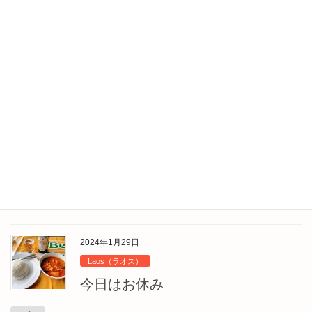
2024年1月30日
Laos（ラオス）
Tham Chang Cave（タム・チャン
洞窟）
今日も朝から曇り。せっかくVang Vieng（ヴァンヴィエン）来た
のにイマイチ天気に恵まれないな。今日は晴れ予報になってたの
に。宿は今日までだったけど２泊延長。午後からTham Chang
Cave（タム・チャン洞窟） […]
2024年1月29日
Laos（ラオス）
今日はお休み