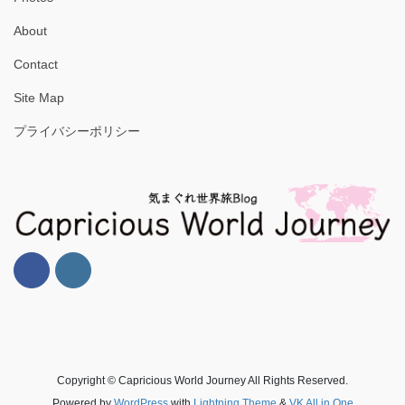
About
Contact
Site Map
プライバシーポリシー
Copyright © Capricious World Journey All Rights Reserved.
Powered by
WordPress
with
Lightning Theme
&
VK All in One