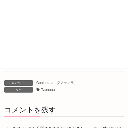
2026年7月5日
サンダル漂流
2026年7月4日
Capricious World Journey 3rd Anniversary!!
2026年7月2日
Guatemala（グアテマラ）
カテゴリー
Tzununa
タグ
コメントを残す